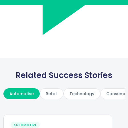
Related Success Stories
Automotive
Retail
Technology
Consumer 
AUTOMOTIVE