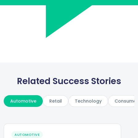
Related Success Stories
Automotive
Retail
Technology
Consumer 
AUTOMOTIVE