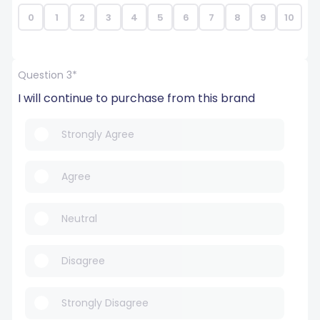
0
1
2
3
4
5
6
7
8
9
10
Question 3*
I will continue to purchase from this brand
Strongly Agree
Agree
Neutral
Disagree
Strongly Disagree