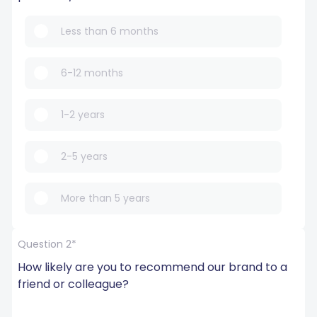
Less than 6 months
6-12 months
1-2 years
2-5 years
More than 5 years
Question 2*
How likely are you to recommend our brand to a 
friend or colleague?