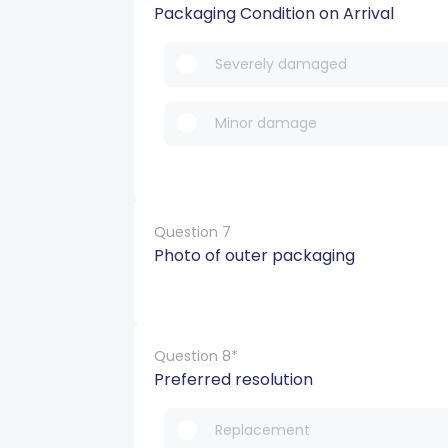
Packaging Condition on Arrival
Severely damaged
Minor damage
Question 7
Photo of outer packaging
Question 8*
Preferred resolution
Replacement