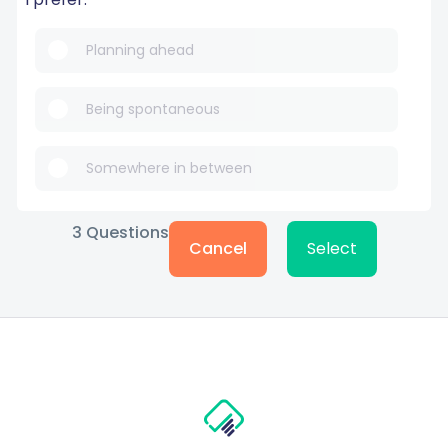
Planning ahead
Being spontaneous
Somewhere in between
3
Questions
Cancel
Select