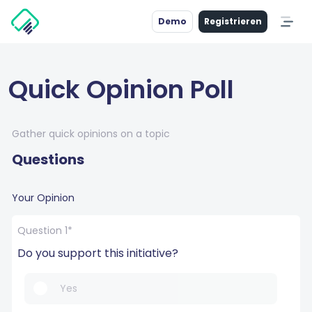
Demo
Registrieren
Quick Opinion Poll
Gather quick opinions on a topic
Questions
Your Opinion
Question 1*
Do you support this initiative?
Yes