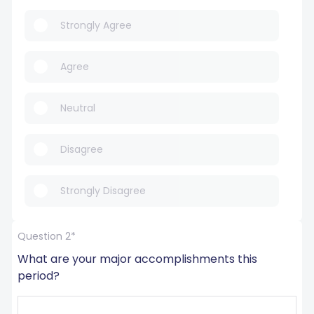
Strongly Agree
Agree
Neutral
Disagree
Strongly Disagree
Question 2*
What are your major accomplishments this 
period?