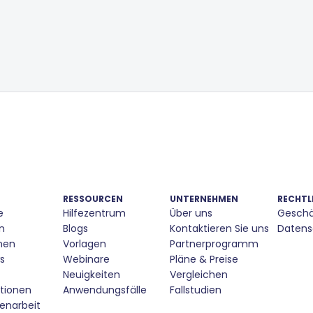
RESSOURCEN
UNTERNEHMEN
RECHTL
e
Hilfezentrum
Über uns
Geschä
n
Blogs
Kontaktieren Sie uns
Datensc
nen
Vorlagen
Partnerprogramm
s
Webinare
Pläne & Preise
Neuigkeiten
Vergleichen
tionen
Anwendungsfälle
Fallstudien
narbeit