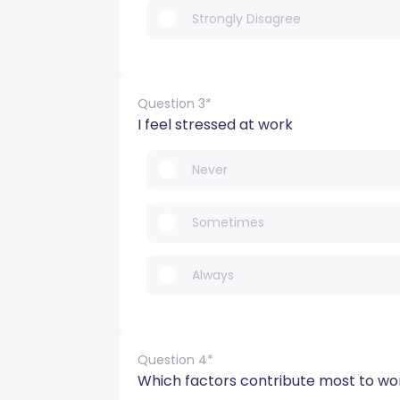
Strongly Disagree
Question 3*
I feel stressed at work
Never
Sometimes
Always
Question 4*
Which factors contribute most to wo