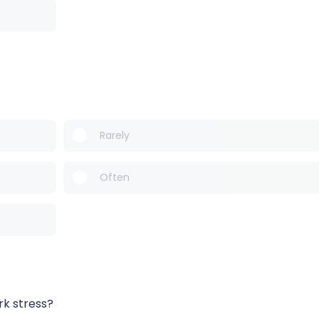
Rarely
Often
rk stress?