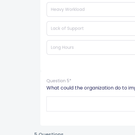
Heavy Workload
Lack of Support
Long Hours
Question 5*
What could the organization do to i
5
Questions