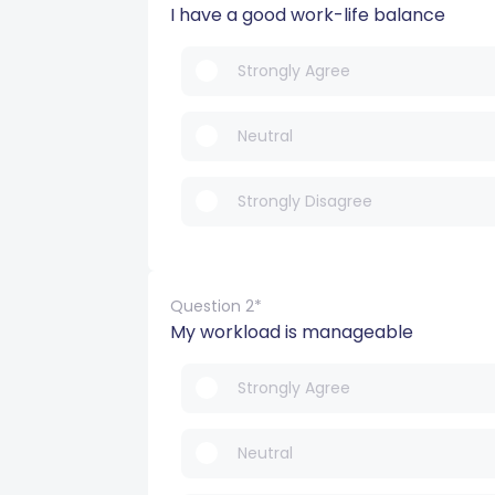
I have a good work-life balance
Strongly Agree
Neutral
Strongly Disagree
Question 2*
My workload is manageable
Strongly Agree
Neutral