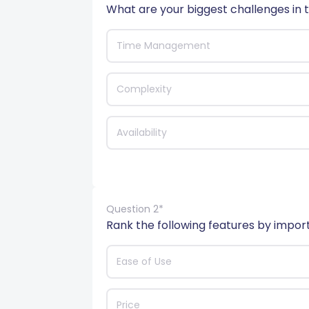
What are your biggest challenges in t
Time Management
Complexity
Availability
Question 2*
Rank the following features by impor
Ease of Use
Price