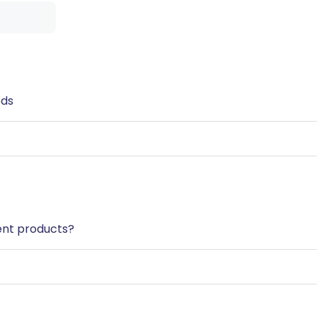
eds
ent products?