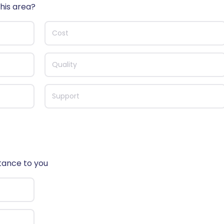
his area?
Cost
Quality
Support
tance to you