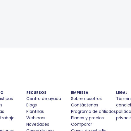
TO
RECURSOS
EMPRESA
LEGAL
ísticas
Centro de ayuda
Sobre nosotros
Términ
s
Blogs
Contáctenos
condic
as
Plantillas
Programa de afiliados
polític
 trabajo
Webinars
Planes y precios
privaci
Novedades
Comparar
aciones
Casos de uso
Casos de estudio