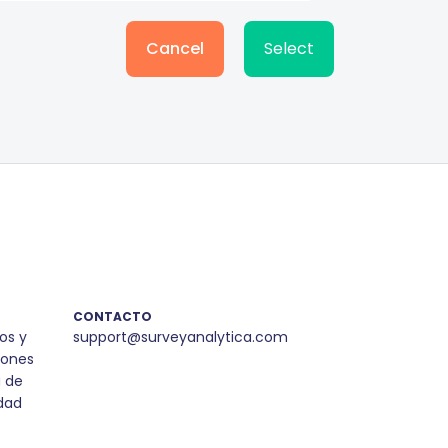
Cancel
Select
CONTACTO
os y
support@surveyanalytica.com
iones
a de
dad