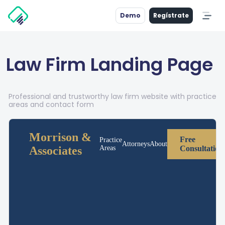
Demo
Regístrate
Law Firm Landing Page
Professional and trustworthy law firm website with practice
areas and contact form