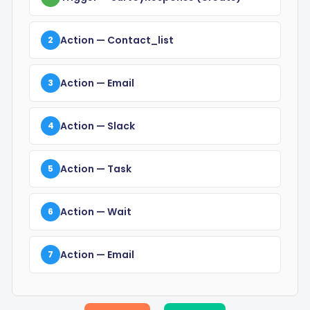
Action
— Contact_list
2
Action
— Email
3
Action
— Slack
4
Action
— Task
5
Action
— Wait
6
Action
— Email
7