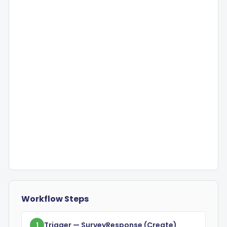
Workflow Steps
Trigger
— SurveyResponse
(create)
1