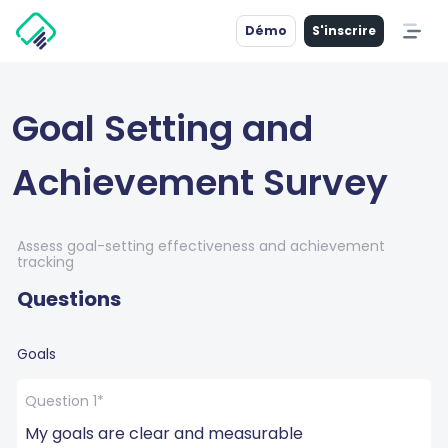
Démo
S'inscrire
Goal Setting and
Achievement Survey
Assess goal-setting effectiveness and achievement
tracking
Questions
Goals
Question 1*
My goals are clear and measurable