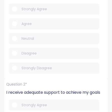
Strongly Agree
Agree
Neutral
Disagree
Strongly Disagree
Question 2*
I receive adequate support to achieve my goals
Strongly Agree