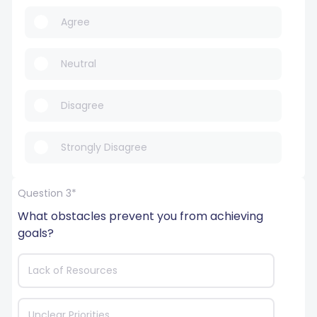
Agree
Neutral
Disagree
Strongly Disagree
Question 3*
What obstacles prevent you from achieving 
goals?
Lack of Resources
Unclear Priorities