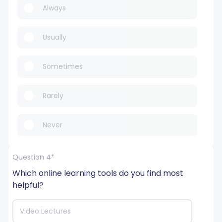
Always
Usually
Sometimes
Rarely
Never
Question 4*
Which online learning tools do you find most 
helpful?
Video Lectures