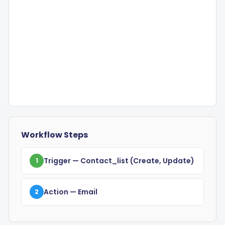
Workflow Steps
Trigger
— Contact_list
(create, Update)
1
Action
— Email
2