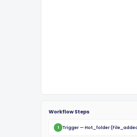
Workflow Steps
Trigger
— Hot_folder
(file_adde
1