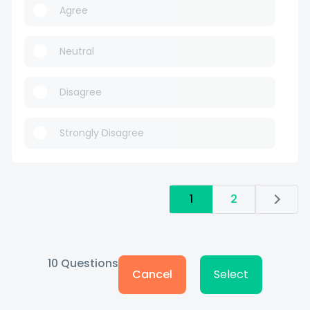
Agree
Neutral
Disagree
Strongly Disagree
1
2
10
Questions
Cancel
Select