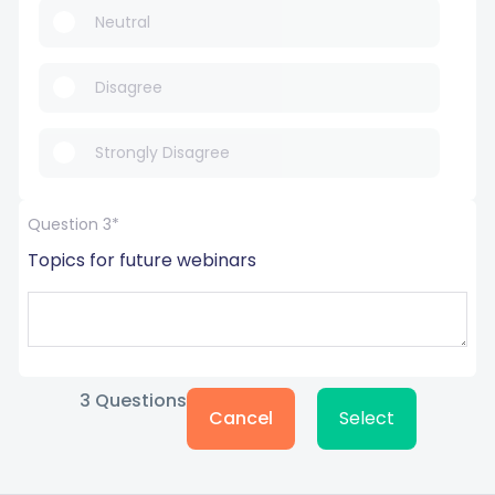
Neutral
Disagree
Strongly Disagree
Question 3*
Topics for future webinars
3
Questions
Cancel
Select