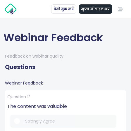
डेमो बुक करें
मुफ्त में साइन अप
Webinar Feedback
Feedback on webinar quality
Questions
Webinar Feedback
Question 1*
The content was valuable
Strongly Agree