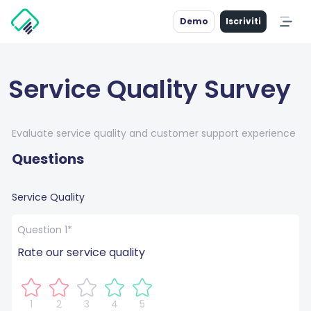
Demo
Iscriviti
Service Quality Survey
Evaluate service quality and customer support experience
Questions
Service Quality
Question 1*
Rate our service quality
1
2
3
4
5