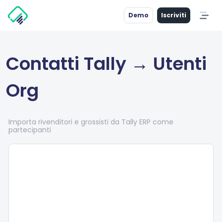
Demo
Iscriviti
Contatti Tally → Utenti
Org
Importa rivenditori e grossisti da Tally ERP come
partecipanti