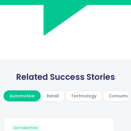
Related Success Stories
Automotive
Retail
Technology
Consumer 
AUTOMOTIVE