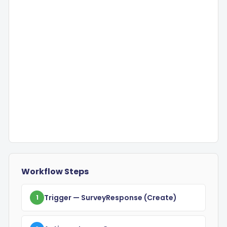
Workflow Steps
Trigger
— SurveyResponse
(create)
1