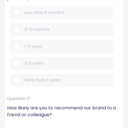
Less than 6 months
6-12 months
1-2 years
2-5 years
More than 5 years
Question 2*
How likely are you to recommend our brand to a 
friend or colleague?