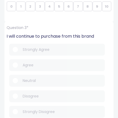
0
1
2
3
4
5
6
7
8
9
10
Question 3*
I will continue to purchase from this brand
Strongly Agree
Agree
Neutral
Disagree
Strongly Disagree