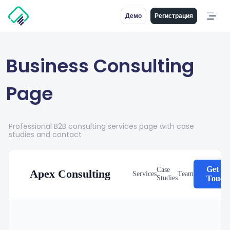
Демо
Регистрация
Business Consulting
Page
Professional B2B consulting services page with case
studies and contact