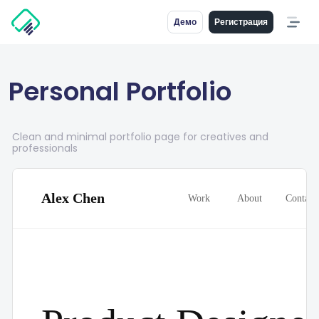
Демо
Регистрация
Personal Portfolio
Clean and minimal portfolio page for creatives and
professionals