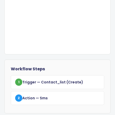
Workflow Steps
Trigger
— Contact_list
(create)
1
Action
— Sms
2