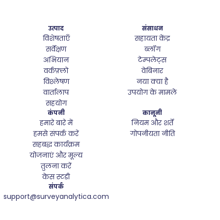
उत्पाद
संसाधन
विशेषताएँ
सहायता केंद्र
सर्वेक्षण
ब्लॉग
अभियान
टेम्पलेट्स
वर्कफ़्लो
वेबिनार
विश्लेषण
नया क्या है
वार्तालाप
उपयोग के मामले
सहयोग
कंपनी
कानूनी
हमारे बारे में
नियम और शर्तें
हमसे संपर्क करें
गोपनीयता नीति
सहबद्ध कार्यक्रम
योजनाएं और मूल्य
तुलना करें
केस स्टडी
संपर्क
support@surveyanalytica.com