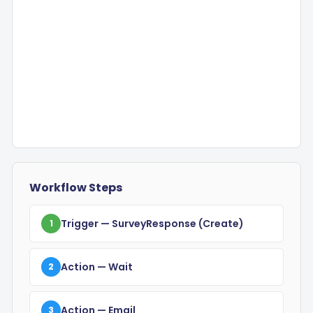
Workflow Steps
Trigger
— SurveyResponse
(create)
1
Action
— Wait
2
Action
— Email
3