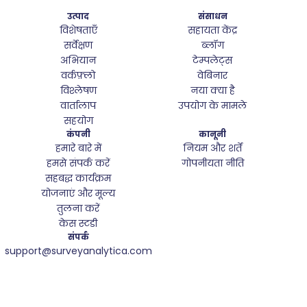
उत्पाद
संसाधन
विशेषताएँ
सहायता केंद्र
सर्वेक्षण
ब्लॉग
अभियान
टेम्पलेट्स
वर्कफ़्लो
वेबिनार
विश्लेषण
नया क्या है
वार्तालाप
उपयोग के मामले
सहयोग
कंपनी
कानूनी
हमारे बारे में
नियम और शर्तें
हमसे संपर्क करें
गोपनीयता नीति
सहबद्ध कार्यक्रम
योजनाएं और मूल्य
तुलना करें
केस स्टडी
संपर्क
support@surveyanalytica.com