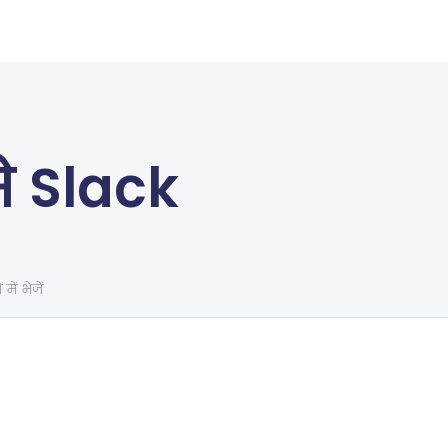
े Slack
ं भेजें