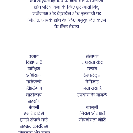
SurveyAnalytica के साथ आपकी अगली
शोध परियोजना के लिए शुरुआती बिंदु,
नवीनतम और बेहतरीन शोध क्षमताओं पर
निर्मित, आपके शोध के लिए अनुकूलित करने
के लिए तैयार।
उत्पाद
संसाधन
विशेषताएँ
सहायता केंद्र
सर्वेक्षण
ब्लॉग
अभियान
टेम्पलेट्स
वर्कफ़्लो
वेबिनार
विश्लेषण
नया क्या है
वार्तालाप
उपयोग के मामले
सहयोग
कंपनी
कानूनी
हमारे बारे में
नियम और शर्तें
हमसे संपर्क करें
गोपनीयता नीति
सहबद्ध कार्यक्रम