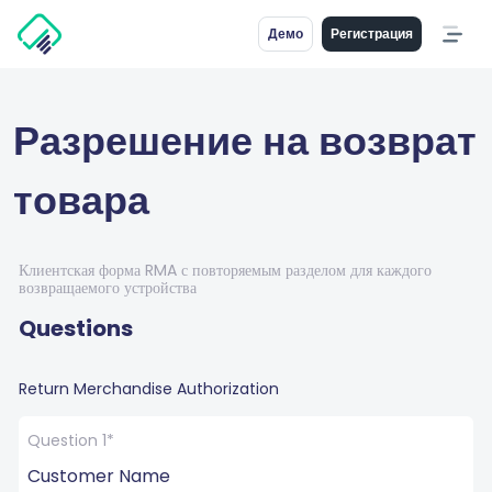
Демо
Регистрация
Разрешение на возврат
товара
Клиентская форма RMA с повторяемым разделом для каждого
возвращаемого устройства
Questions
Return Merchandise Authorization
Question 1*
Customer Name