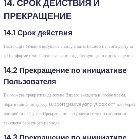
14. СРОК ДЕЙСТВИЯ И
ПРЕКРАЩЕНИЕ
14.1 Срок действия
Настоящие Условия вступают в силу с даты Вашего первого доступа
к Платформе или её использования и действуют до их прекращения.
14.2 Прекращение по инициативе
Пользователя
Вы можете прекратить действие Вашего аккаунта в любое время,
обратившись по адресу support@surveyanalytica.com или через
настройки аккаунта. Прекращение вступает в силу по окончании
текущего расчётного периода.
We use cookies
We use cookies and similar technologies to improve
14.3 Прекращение по инициативе
your experience, analyse traffic, and personalise