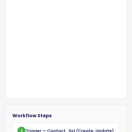
Workflow Steps
Trigger
— Contact_list
(create, Update)
1