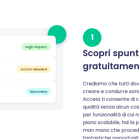
1
High Impact
Scopri spunt
gratuitamen
Action Needed
Crediamo che tutti dovr
creare e condurre sond
Discovery
Access ti consente di c
qualità senza alcun co
per funzionalità di cui
piano scalabile, hai la 
man mano che procedi. I
fantastiche opportuni