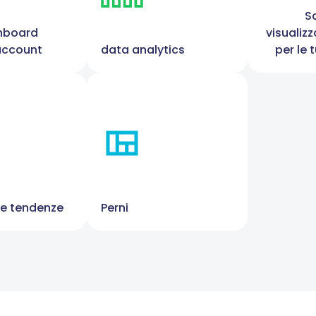
Sc
hboard
visualiz
'account
data analytics
per le 
lle tendenze
Perni