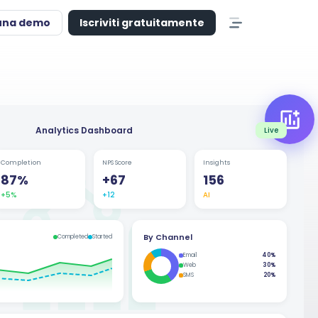
una demo
Iscriviti gratuitamente
Analytics Dashboard
Live
Completion
NPS Score
Insights
87%
+67
156
+5%
+12
AI
By Channel
Completed
Started
Email
40%
Web
30%
SMS
20%