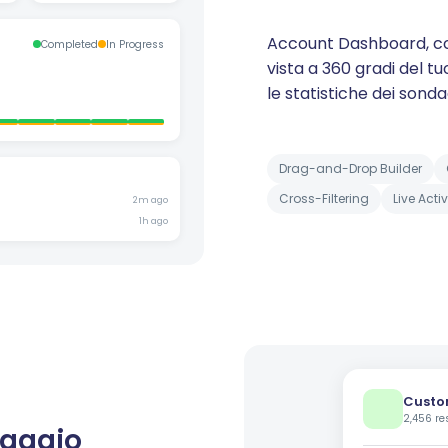
Account Dashboard, co
Completed
In Progress
vista a 360 gradi del tu
le statistiche dei sond
Drag-and-Drop Builder
Cross-Filtering
Live Acti
2m ago
1h ago
Custo
2,456 re
daggio