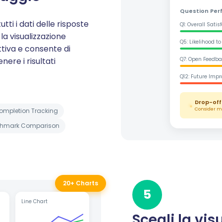
Question Pe
ti i dati delle risposte
Q1: Overall Satis
la visualizzazione
Q5: Likelihood 
tiva e consente di
nere i risultati
Q7: Open Feedba
Q12: Future Imp
Drop-off
Consider ma
ompletion Tracking
hmark Comparison
20+ Charts
5
Line Chart
Scegli la vis