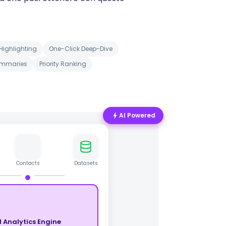
Highlighting
One-Click Deep-Dive
ummaries
Priority Ranking
AI Powered
Contacts
Datasets
I Analytics Engine