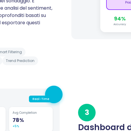
del sondaggio. È
Pro
re analisi del sentiment,
pprofonditi basati su
94%
d esportare questi
Accuracy
art Filtering
Trend Prediction
Real-Time
3
Avg Completion
78%
Dashboard d
+5%