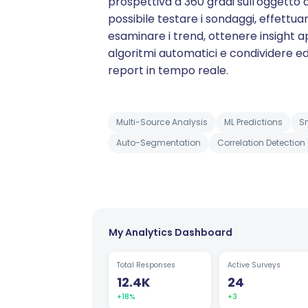
prospettiva a 360 gradi sull'oggetto 
possibile testare i sondaggi, effettua
esaminare i trend, ottenere insight a
algoritmi automatici e condividere e
report in tempo reale.
Multi-Source Analysis
ML Predictions
Sm
Auto-Segmentation
Correlation Detection
My Analytics Dashboard
Total Responses
Active Surveys
12.4K
24
+18%
+3