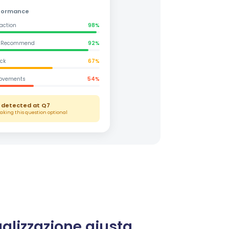
rformance
faction
98
%
to Recommend
92
%
ck
67
%
rovements
54
%
 detected at Q7
king this question optional
ualizzazione giusta