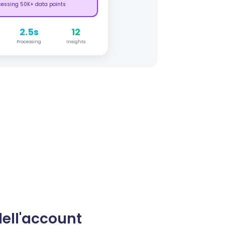
cessing 50K+ data points
2.5s
12
Processing
Insights
ell'account