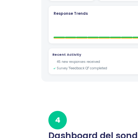
Response Trends
Recent Activity
45 new responses received
Survey "Feedback Q1" completed
4
Dashboard del son