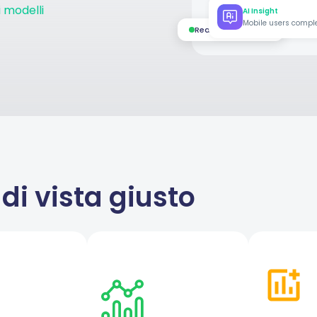
i modelli
AI Insight
Mobile users comple
Real-time updates
di vista giusto