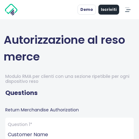
Demo
Iscriviti
Autorizzazione al reso
merce
Modulo RMA per clienti con una sezione ripetibile per ogni
dispositivo reso
Questions
Return Merchandise Authorization
Question 1*
Customer Name