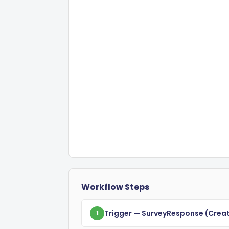
Workflow Steps
Trigger
— SurveyResponse
(crea
1