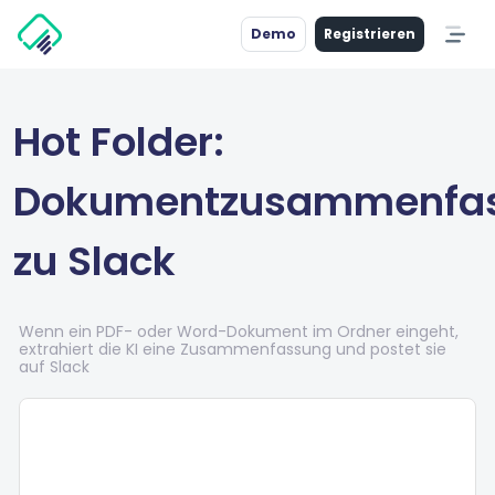
Demo
Registrieren
Hot Folder:
Dokumentzusammenfa
zu Slack
Wenn ein PDF- oder Word-Dokument im Ordner eingeht,
extrahiert die KI eine Zusammenfassung und postet sie
auf Slack