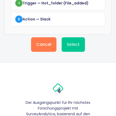
Trigger
— Hot_folder
(file_added)
1
Action
— Slack
2
Cancel
Select
Der Ausgangspunkt für Ihr nächstes
Forschungsprojekt mit
SurveyAnalytica, basierend auf den