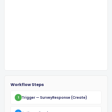
Workflow Steps
Trigger
— SurveyResponse
(create)
1