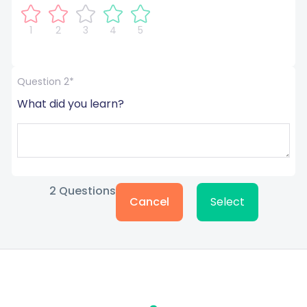
1
2
3
4
5
Question 2*
What did you learn?
2
Questions
Cancel
Select