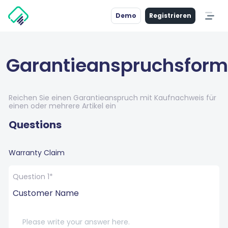
Demo
Registrieren
Garantieanspruchsform
Reichen Sie einen Garantieanspruch mit Kaufnachweis für
einen oder mehrere Artikel ein
Questions
Warranty Claim
Question 1*
Customer Name