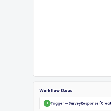
Workflow Steps
Trigger
— SurveyResponse
(crea
1